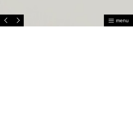
menu
伊勢丹新宿店限定２つのつながりsocks//