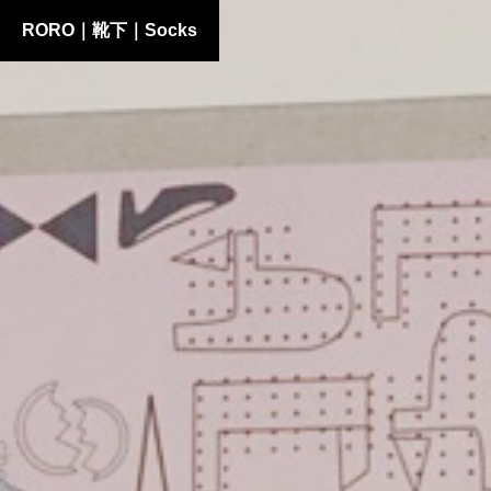
RORO｜靴下｜Socks