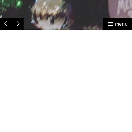
menu
12/19-12/25 伊勢丹新宿店 Xmas Fair
【東京/新宿】 伊勢丹新宿本館 1F
12/19(水)～12/25(火) Xmas Fair
12/21(金)-24(祝)は午後8時30分まで営業。
一年で一番賑やかな伊勢丹新宿店のXmas Fair。秋冬の新作
に加えてアーカイブソックスも豊富に展開。
RORO”xxx”伊勢丹限定カラーも販売致します＊＊期間中の
みのお取り扱いです
▷
ISETAN 新宿店 web
お問い合わせ