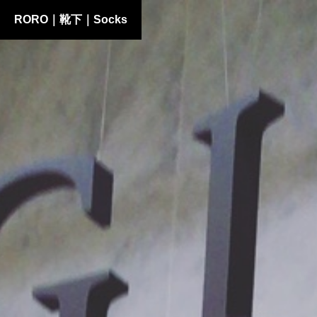
RORO｜靴下｜Socks